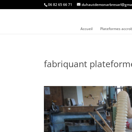
06 82 65 66 71
duhautdemonarbresarl@gmai
Accueil
Plateformes accro
fabriquant plateform