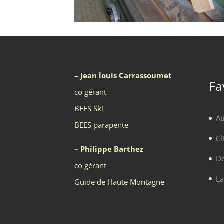
– Jean louis Carrassoumet
Fa
co gérant
BEES Ski
At
BEES parapente
Cl
– Philippe Barthez
De
co gérant
La
Guide de Haute Montagne