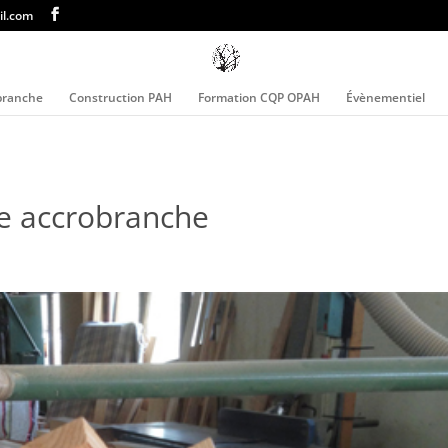
l.com
branche
Construction PAH
Formation CQP OPAH
Évènementiel
e accrobranche