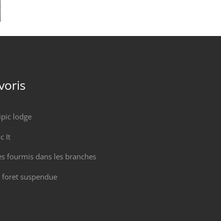
voris
ipic lodge
ic It
s fourmis dans les branches
 foret suspendue