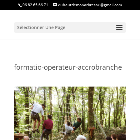
06 82 65 66 71
duhautdemonarbresarl@gmail.com
Sélectionner Une Page
formatio-operateur-accrobranche