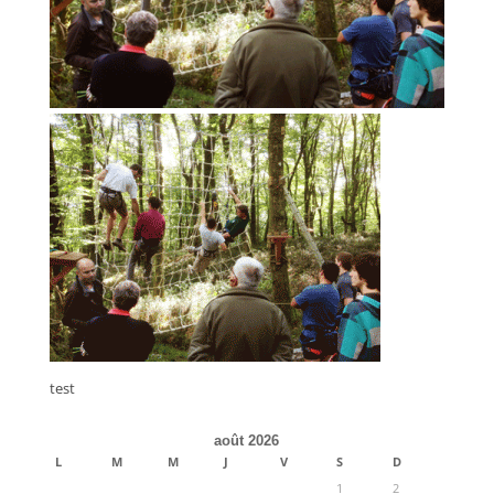
test
août 2026
L
M
M
J
V
S
D
1
2