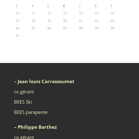
3
4
5
6
7
8
9
10
11
12
13
14
15
16
17
18
19
20
21
22
23
24
25
26
27
28
29
30
31
– Jean louis Carrassoumet
co gérant
BEES Ski
BEES parapente
– Philippe Barthez
co gérant